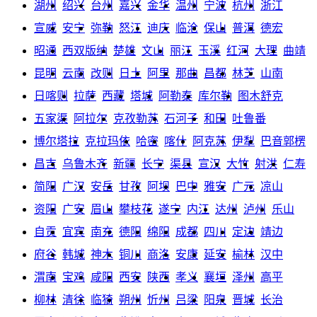
湖州
绍兴
台州
嘉兴
金华
温州
宁波
杭州
浙江
宣威
安宁
弥勒
怒江
迪庆
临沧
保山
普洱
德宏
昭通
西双版纳
楚雄
文山
丽江
玉溪
红河
大理
曲靖
昆明
云南
改则
日土
阿里
那曲
昌都
林芝
山南
日喀则
拉萨
西藏
塔城
阿勒泰
库尔勒
图木舒克
五家渠
阿拉尔
克孜勒苏
石河子
和田
吐鲁番
博尔塔拉
克拉玛依
哈密
喀什
阿克苏
伊犁
巴音郭楞
昌吉
乌鲁木齐
新疆
长宁
渠县
宣汉
大竹
射洪
仁寿
简阳
广汉
安岳
甘孜
阿坝
巴中
雅安
广元
凉山
资阳
广安
眉山
攀枝花
遂宁
内江
达州
泸州
乐山
自贡
宜宾
南充
德阳
绵阳
成都
四川
定边
靖边
府谷
韩城
神木
铜川
商洛
安康
延安
榆林
汉中
渭南
宝鸡
咸阳
西安
陕西
孝义
襄垣
泽州
高平
柳林
清徐
临猗
朔州
忻州
吕梁
阳泉
晋城
长治