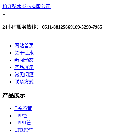
镇江弘水卷芯有限公司


24小时服务热线：
0511-88125669
189-5290-7965

网站首页
关于弘水
新闻动态
产品展示
常见问题
联系方式
产品展示

卷芯管

PP管

PPH管

FRPP管