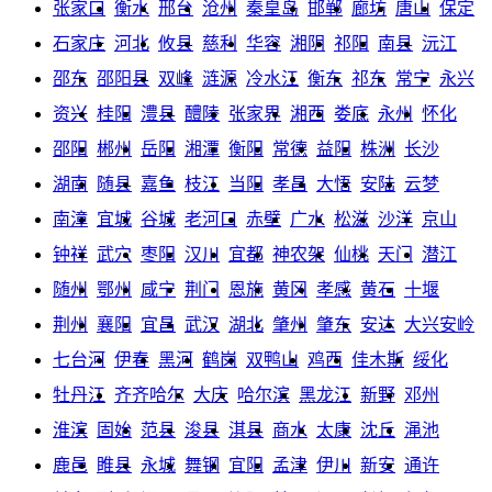
张家口
衡水
邢台
沧州
秦皇岛
邯郸
廊坊
唐山
保定
石家庄
河北
攸县
慈利
华容
湘阴
祁阳
南县
沅江
邵东
邵阳县
双峰
涟源
冷水江
衡东
祁东
常宁
永兴
资兴
桂阳
澧县
醴陵
张家界
湘西
娄底
永州
怀化
邵阳
郴州
岳阳
湘潭
衡阳
常德
益阳
株洲
长沙
湖南
随县
嘉鱼
枝江
当阳
孝昌
大悟
安陆
云梦
南漳
宜城
谷城
老河口
赤壁
广水
松滋
沙洋
京山
钟祥
武穴
枣阳
汉川
宜都
神农架
仙桃
天门
潜江
随州
鄂州
咸宁
荆门
恩施
黄冈
孝感
黄石
十堰
荆州
襄阳
宜昌
武汉
湖北
肇州
肇东
安达
大兴安岭
七台河
伊春
黑河
鹤岗
双鸭山
鸡西
佳木斯
绥化
牡丹江
齐齐哈尔
大庆
哈尔滨
黑龙江
新野
邓州
淮滨
固始
范县
浚县
淇县
商水
太康
沈丘
渑池
鹿邑
睢县
永城
舞钢
宜阳
孟津
伊川
新安
通许