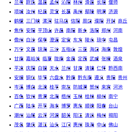
兰考
尉氏
温县
孟州
沁阳
林州
滑县
长垣
偃师
项城
汝州
杞县
灵宝
长葛
禹州
鄢陵
明港
济源
鹤壁
三门峡
漯河
驻马店
信阳
周口
濮阳
开封
商丘
焦作
安阳
平顶山
许昌
南阳
新乡
洛阳
郑州
河南
儋州
白沙
保亭
澄迈
定安
东方
陵水
琼中
屯昌
万宁
文昌
琼海
三沙
五指山
三亚
海口
海南
敦煌
甘南
嘉峪关
临夏
陇南
金昌
定西
武威
张掖
酒泉
平凉
庆阳
白银
天水
兰州
甘肃
清镇
仁怀
黔西南
安顺
铜仁
毕节
六盘水
黔南
黔东南
遵义
贵阳
贵州
岑溪
博白
北流
桂平
崇左
防城港
贺州
来宾
河池
百色
钦州
贵港
北海
梧州
玉林
桂林
柳州
南宁
广西
陆丰
开平
海丰
博罗
惠东
顺德
阳春
台山
潮州
汕尾
云浮
河源
韶关
阳江
清远
梅州
揭阳
茂名
肇庆
湛江
汕头
江门
惠州
珠海
中山
佛山