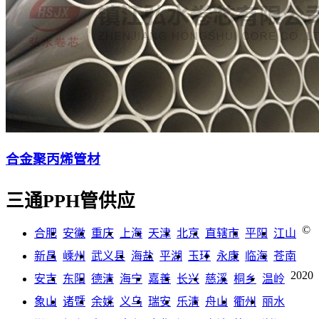
合金聚丙烯管材
三通PPH管供应
©
合肥
安徽
重庆
上海
天津
北京
直辖市
平阳
江山
新昌
嵊州
武义县
海盐
平湖
玉环
永康
临海
苍南
2020
安吉
东阳
德清
海宁
嘉善
长兴
慈溪
桐乡
温岭
象山
诸暨
余姚
义乌
瑞安
乐清
舟山
衢州
丽水