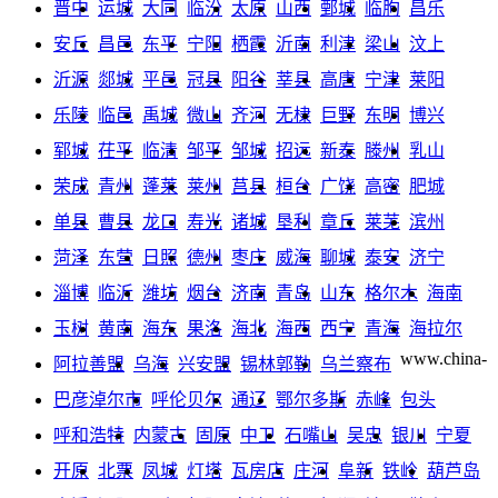
晋中
运城
大同
临汾
太原
山西
鄄城
临朐
昌乐
安丘
昌邑
东平
宁阳
栖霞
沂南
利津
梁山
汶上
沂源
郯城
平邑
冠县
阳谷
莘县
高唐
宁津
莱阳
乐陵
临邑
禹城
微山
齐河
无棣
巨野
东明
博兴
郓城
茌平
临清
邹平
邹城
招远
新泰
滕州
乳山
荣成
青州
蓬莱
莱州
莒县
桓台
广饶
高密
肥城
单县
曹县
龙口
寿光
诸城
垦利
章丘
莱芜
滨州
菏泽
东营
日照
德州
枣庄
威海
聊城
泰安
济宁
淄博
临沂
潍坊
烟台
济南
青岛
山东
格尔木
海南
玉树
黄南
海东
果洛
海北
海西
西宁
青海
海拉尔
www.china-
阿拉善盟
乌海
兴安盟
锡林郭勒
乌兰察布
巴彦淖尔市
呼伦贝尔
通辽
鄂尔多斯
赤峰
包头
呼和浩特
内蒙古
固原
中卫
石嘴山
吴忠
银川
宁夏
开原
北票
凤城
灯塔
瓦房店
庄河
阜新
铁岭
葫芦岛