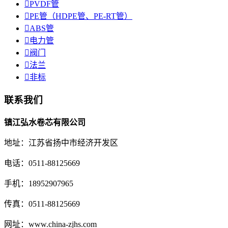

PVDF管

PE管（HDPE管、PE-RT管）

ABS管

电力管

阀门

法兰

非标
联系我们
镇江弘水卷芯有限公司
地址：江苏省扬中市经济开发区
电话：0511-88125669
手机：18952907965
传真：0511-88125669
网址：www.china-zjhs.com