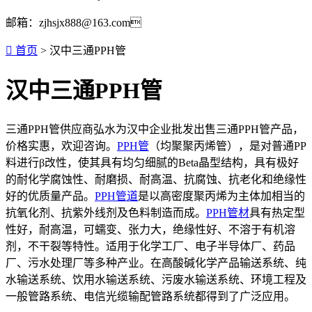
邮箱：zjhsjx888@163.com

首页
> 汉中三通PPH管
汉中三通PPH管
三通PPH管供应商弘水为汉中企业批发出售三通PPH管产品，
价格实惠，欢迎咨询。
PPH管
（均聚聚丙烯管），是对普通PP
料进行β改性，使其具有均匀细腻的Beta晶型结构，具有极好
的耐化学腐蚀性、耐磨损、耐高温、抗腐蚀、抗老化和绝缘性
好的优质量产品。
PPH管道
是以高密度聚丙烯为主体加相当的
抗氧化剂、抗紫外线剂及色料制造而成。
PPH管材
具有热定型
性好，耐高温，可蠕变、张力大，绝缘性好、不溶于有机溶
剂，不干裂等特性。适用于化学工厂、电子半导体厂、药品
厂、污水处理厂等多种产业。在高酸碱化学产品输送系统、纯
水输送系统、饮用水输送系统、污废水输送系统、环境工程及
一般管路系统、电信光缆输配管路系统都得到了广泛应用。