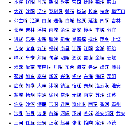
本溪
辽阳
丹东
朝阳
盘锦
营口
抚顺
锦州
鞍山
大连
沈阳
辽宁
梨树县
磐石
桦甸
长岭
扶余
梅河口
公主岭
辽源
白山
通化
白城
松原
延边
四平
吉林
长春
吉林
浮梁
南城
余江
高安
樟树
丰城
分宜
进贤
乐平
永新
鹰潭
新余
景德镇
抚州
萍乡
上饶
吉安
宜春
九江
赣州
南昌
江西
江阴
金湖
盱眙
响水
阜宁
射阳
句容
泗阳
泗洪
昆山
金坛
姜堰
灌云
灌南
宝应县
丹阳
东台
海安
建湖
靖江
沛县
邳州
如东
泰兴
新沂
兴化
扬中
东海
海门
溧阳
启东
如皋
大丰
沭阳
镇江
宿迁
泰州
连云港
淮安
盐城
扬州
南通
徐州
常州
无锡
南京
苏州
江苏
泊头
沙河
滦南
玉田
迁西
遵化市
固安
香河
霸州
涉县
磁县
沧县
黄骅
河间
涿州
燕郊
雄安新区
武安
三河
任丘
迁安
正定
赵县
张北
馆陶
定州
承德