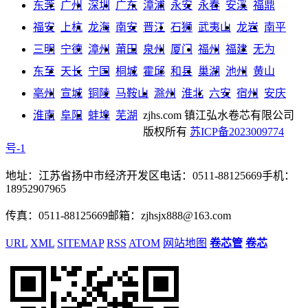
东莞
广州
深圳
广东
漳浦
永安
永春
安溪
福鼎
福安
上杭
龙海
南安
晋江
石狮
武夷山
龙岩
南平
三明
宁德
漳州
莆田
泉州
厦门
福州
福建
无为
东至
天长
宁国
桐城
霍邱
和县
巢湖
池州
黄山
亳州
宣城
铜陵
马鞍山
滁州
淮北
六安
宿州
安庆
淮南
阜阳
蚌埠
芜湖
zjhs.com
镇江弘水卷芯有限公司
版权所有
苏ICP备2023009774
号-1
地址：江苏省扬中市经济开发区
电话：0511-88125669
手机：
18952907965
传真：0511-88125669
邮箱：zjhsjx888@163.com
URL
XML
SITEMAP
RSS
ATOM
网站地图
卷芯管
卷芯