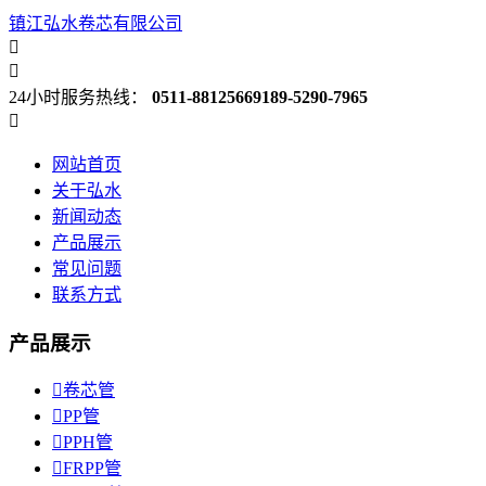
镇江弘水卷芯有限公司


24小时服务热线：
0511-88125669
189-5290-7965

网站首页
关于弘水
新闻动态
产品展示
常见问题
联系方式
产品展示

卷芯管

PP管

PPH管

FRPP管