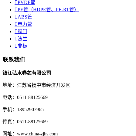

PVDF管

PE管（HDPE管、PE-RT管）

ABS管

电力管

阀门

法兰

非标
联系我们
镇江弘水卷芯有限公司
地址：江苏省扬中市经济开发区
电话：0511-88125669
手机：18952907965
传真：0511-88125669
网址：www.china-zjhs.com