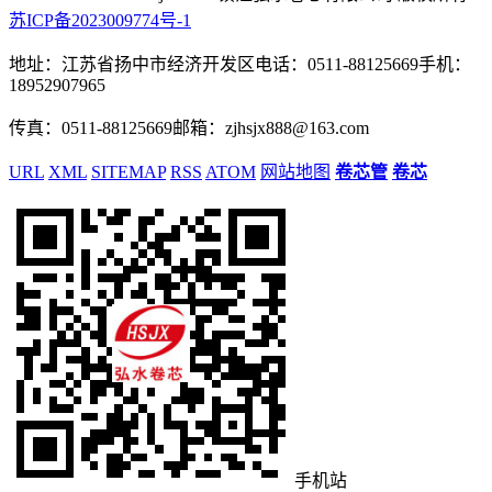
苏ICP备2023009774号-1
地址：江苏省扬中市经济开发区
电话：0511-88125669
手机：
18952907965
传真：0511-88125669
邮箱：zjhsjx888@163.com
URL
XML
SITEMAP
RSS
ATOM
网站地图
卷芯管
卷芯
手机站