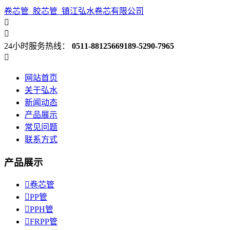
卷芯管_胶芯管_镇江弘水卷芯有限公司


24小时服务热线：
0511-88125669
189-5290-7965

网站首页
关于弘水
新闻动态
产品展示
常见问题
联系方式
产品展示

卷芯管

PP管

PPH管

FRPP管