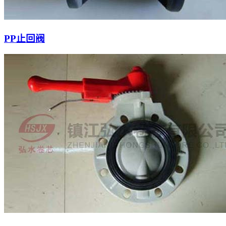
PP止回阀