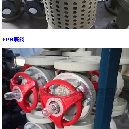
PPH底阀