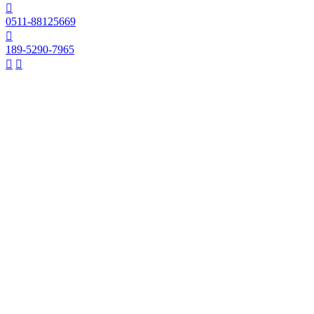

0511-88125669

189-5290-7965

