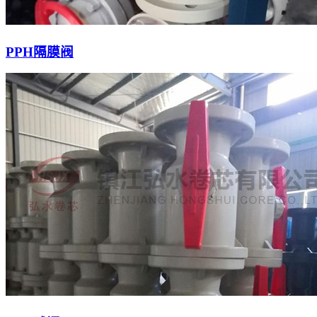
PPH隔膜阀