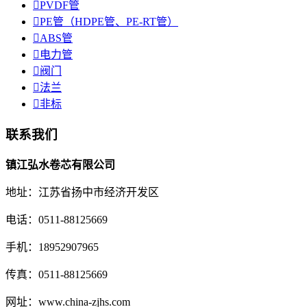

PVDF管

PE管（HDPE管、PE-RT管）

ABS管

电力管

阀门

法兰

非标
联系我们
镇江弘水卷芯有限公司
地址：江苏省扬中市经济开发区
电话：0511-88125669
手机：18952907965
传真：0511-88125669
网址：www.china-zjhs.com