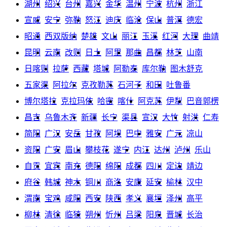
湖州
绍兴
台州
嘉兴
金华
温州
宁波
杭州
浙江
宣威
安宁
弥勒
怒江
迪庆
临沧
保山
普洱
德宏
昭通
西双版纳
楚雄
文山
丽江
玉溪
红河
大理
曲靖
昆明
云南
改则
日土
阿里
那曲
昌都
林芝
山南
日喀则
拉萨
西藏
塔城
阿勒泰
库尔勒
图木舒克
五家渠
阿拉尔
克孜勒苏
石河子
和田
吐鲁番
博尔塔拉
克拉玛依
哈密
喀什
阿克苏
伊犁
巴音郭楞
昌吉
乌鲁木齐
新疆
长宁
渠县
宣汉
大竹
射洪
仁寿
简阳
广汉
安岳
甘孜
阿坝
巴中
雅安
广元
凉山
资阳
广安
眉山
攀枝花
遂宁
内江
达州
泸州
乐山
自贡
宜宾
南充
德阳
绵阳
成都
四川
定边
靖边
府谷
韩城
神木
铜川
商洛
安康
延安
榆林
汉中
渭南
宝鸡
咸阳
西安
陕西
孝义
襄垣
泽州
高平
柳林
清徐
临猗
朔州
忻州
吕梁
阳泉
晋城
长治