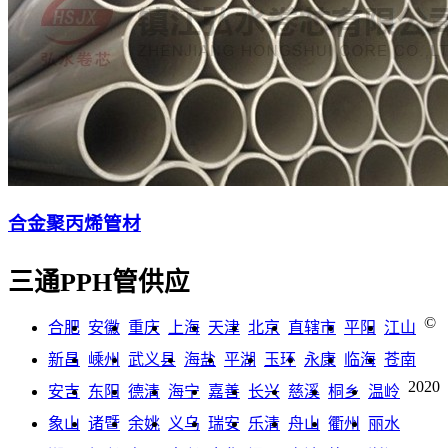
合金聚丙烯管材
三通PPH管供应
©
合肥
安徽
重庆
上海
天津
北京
直辖市
平阳
江山
新昌
嵊州
武义县
海盐
平湖
玉环
永康
临海
苍南
2020
安吉
东阳
德清
海宁
嘉善
长兴
慈溪
桐乡
温岭
象山
诸暨
余姚
义乌
瑞安
乐清
舟山
衢州
丽水