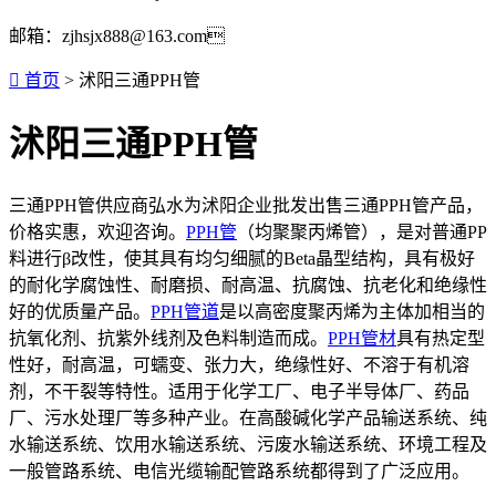
邮箱：zjhsjx888@163.com

首页
> 沭阳三通PPH管
沭阳三通PPH管
三通PPH管供应商弘水为沭阳企业批发出售三通PPH管产品，
价格实惠，欢迎咨询。
PPH管
（均聚聚丙烯管），是对普通PP
料进行β改性，使其具有均匀细腻的Beta晶型结构，具有极好
的耐化学腐蚀性、耐磨损、耐高温、抗腐蚀、抗老化和绝缘性
好的优质量产品。
PPH管道
是以高密度聚丙烯为主体加相当的
抗氧化剂、抗紫外线剂及色料制造而成。
PPH管材
具有热定型
性好，耐高温，可蠕变、张力大，绝缘性好、不溶于有机溶
剂，不干裂等特性。适用于化学工厂、电子半导体厂、药品
厂、污水处理厂等多种产业。在高酸碱化学产品输送系统、纯
水输送系统、饮用水输送系统、污废水输送系统、环境工程及
一般管路系统、电信光缆输配管路系统都得到了广泛应用。