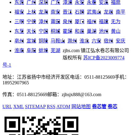
东莞
广州
深圳
广东
漳浦
永安
永春
安溪
福鼎
福安
上杭
龙海
南安
晋江
石狮
武夷山
龙岩
南平
三明
宁德
漳州
莆田
泉州
厦门
福州
福建
无为
东至
天长
宁国
桐城
霍邱
和县
巢湖
池州
黄山
亳州
宣城
铜陵
马鞍山
滁州
淮北
六安
宿州
安庆
淮南
阜阳
蚌埠
芜湖
zjhs.com
镇江弘水卷芯有限公司
版权所有
苏ICP备2023009774
号-1
地址：江苏省扬中市经济开发区
电话：0511-88125669
手机：
18952907965
传真：0511-88125669
邮箱：zjhsjx888@163.com
URL
XML
SITEMAP
RSS
ATOM
网站地图
卷芯管
卷芯