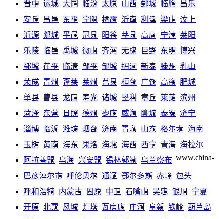
晋中
运城
大同
临汾
太原
山西
鄄城
临朐
昌乐
安丘
昌邑
东平
宁阳
栖霞
沂南
利津
梁山
汶上
沂源
郯城
平邑
冠县
阳谷
莘县
高唐
宁津
莱阳
乐陵
临邑
禹城
微山
齐河
无棣
巨野
东明
博兴
郓城
茌平
临清
邹平
邹城
招远
新泰
滕州
乳山
荣成
青州
蓬莱
莱州
莒县
桓台
广饶
高密
肥城
单县
曹县
龙口
寿光
诸城
垦利
章丘
莱芜
滨州
菏泽
东营
日照
德州
枣庄
威海
聊城
泰安
济宁
淄博
临沂
潍坊
烟台
济南
青岛
山东
格尔木
海南
玉树
黄南
海东
果洛
海北
海西
西宁
青海
海拉尔
www.china-
阿拉善盟
乌海
兴安盟
锡林郭勒
乌兰察布
巴彦淖尔市
呼伦贝尔
通辽
鄂尔多斯
赤峰
包头
呼和浩特
内蒙古
固原
中卫
石嘴山
吴忠
银川
宁夏
开原
北票
凤城
灯塔
瓦房店
庄河
阜新
铁岭
葫芦岛