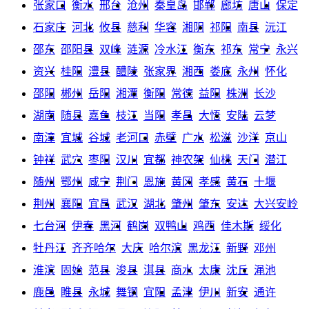
张家口
衡水
邢台
沧州
秦皇岛
邯郸
廊坊
唐山
保定
石家庄
河北
攸县
慈利
华容
湘阴
祁阳
南县
沅江
邵东
邵阳县
双峰
涟源
冷水江
衡东
祁东
常宁
永兴
资兴
桂阳
澧县
醴陵
张家界
湘西
娄底
永州
怀化
邵阳
郴州
岳阳
湘潭
衡阳
常德
益阳
株洲
长沙
湖南
随县
嘉鱼
枝江
当阳
孝昌
大悟
安陆
云梦
南漳
宜城
谷城
老河口
赤壁
广水
松滋
沙洋
京山
钟祥
武穴
枣阳
汉川
宜都
神农架
仙桃
天门
潜江
随州
鄂州
咸宁
荆门
恩施
黄冈
孝感
黄石
十堰
荆州
襄阳
宜昌
武汉
湖北
肇州
肇东
安达
大兴安岭
七台河
伊春
黑河
鹤岗
双鸭山
鸡西
佳木斯
绥化
牡丹江
齐齐哈尔
大庆
哈尔滨
黑龙江
新野
邓州
淮滨
固始
范县
浚县
淇县
商水
太康
沈丘
渑池
鹿邑
睢县
永城
舞钢
宜阳
孟津
伊川
新安
通许