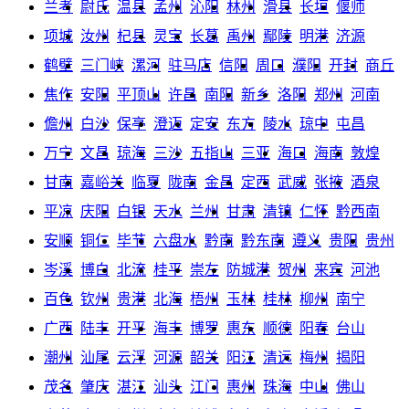
兰考
尉氏
温县
孟州
沁阳
林州
滑县
长垣
偃师
项城
汝州
杞县
灵宝
长葛
禹州
鄢陵
明港
济源
鹤壁
三门峡
漯河
驻马店
信阳
周口
濮阳
开封
商丘
焦作
安阳
平顶山
许昌
南阳
新乡
洛阳
郑州
河南
儋州
白沙
保亭
澄迈
定安
东方
陵水
琼中
屯昌
万宁
文昌
琼海
三沙
五指山
三亚
海口
海南
敦煌
甘南
嘉峪关
临夏
陇南
金昌
定西
武威
张掖
酒泉
平凉
庆阳
白银
天水
兰州
甘肃
清镇
仁怀
黔西南
安顺
铜仁
毕节
六盘水
黔南
黔东南
遵义
贵阳
贵州
岑溪
博白
北流
桂平
崇左
防城港
贺州
来宾
河池
百色
钦州
贵港
北海
梧州
玉林
桂林
柳州
南宁
广西
陆丰
开平
海丰
博罗
惠东
顺德
阳春
台山
潮州
汕尾
云浮
河源
韶关
阳江
清远
梅州
揭阳
茂名
肇庆
湛江
汕头
江门
惠州
珠海
中山
佛山