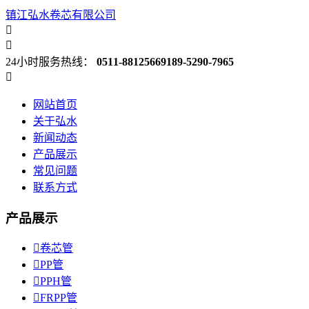
镇江弘水卷芯有限公司


24小时服务热线：
0511-88125669
189-5290-7965

网站首页
关于弘水
新闻动态
产品展示
常见问题
联系方式
产品展示

卷芯管

PP管

PPH管

FRPP管