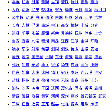
本溪
辽阳
丹东
朝阳
盘锦
营口
抚顺
锦州
鞍山
大连
沈阳
辽宁
梨树县
磐石
桦甸
长岭
扶余
梅河口
公主岭
辽源
白山
通化
白城
松原
延边
四平
吉林
长春
吉林
浮梁
南城
余江
高安
樟树
丰城
分宜
进贤
乐平
永新
鹰潭
新余
景德镇
抚州
萍乡
上饶
吉安
宜春
九江
赣州
南昌
江西
江阴
金湖
盱眙
响水
阜宁
射阳
句容
泗阳
泗洪
昆山
金坛
姜堰
灌云
灌南
宝应县
丹阳
东台
海安
建湖
靖江
沛县
邳州
如东
泰兴
新沂
兴化
扬中
东海
海门
溧阳
启东
如皋
大丰
沭阳
镇江
宿迁
泰州
连云港
淮安
盐城
扬州
南通
徐州
常州
无锡
南京
苏州
江苏
泊头
沙河
滦南
玉田
迁西
遵化市
固安
香河
霸州
涉县
磁县
沧县
黄骅
河间
涿州
燕郊
雄安新区
武安
三河
任丘
迁安
正定
赵县
张北
馆陶
定州
承德