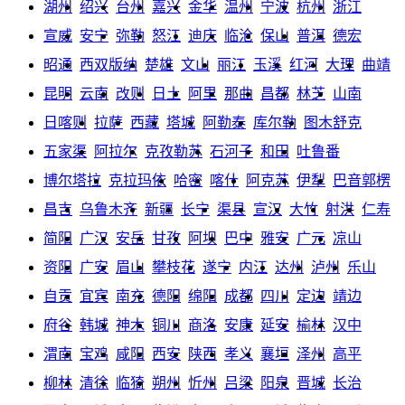
湖州
绍兴
台州
嘉兴
金华
温州
宁波
杭州
浙江
宣威
安宁
弥勒
怒江
迪庆
临沧
保山
普洱
德宏
昭通
西双版纳
楚雄
文山
丽江
玉溪
红河
大理
曲靖
昆明
云南
改则
日土
阿里
那曲
昌都
林芝
山南
日喀则
拉萨
西藏
塔城
阿勒泰
库尔勒
图木舒克
五家渠
阿拉尔
克孜勒苏
石河子
和田
吐鲁番
博尔塔拉
克拉玛依
哈密
喀什
阿克苏
伊犁
巴音郭楞
昌吉
乌鲁木齐
新疆
长宁
渠县
宣汉
大竹
射洪
仁寿
简阳
广汉
安岳
甘孜
阿坝
巴中
雅安
广元
凉山
资阳
广安
眉山
攀枝花
遂宁
内江
达州
泸州
乐山
自贡
宜宾
南充
德阳
绵阳
成都
四川
定边
靖边
府谷
韩城
神木
铜川
商洛
安康
延安
榆林
汉中
渭南
宝鸡
咸阳
西安
陕西
孝义
襄垣
泽州
高平
柳林
清徐
临猗
朔州
忻州
吕梁
阳泉
晋城
长治