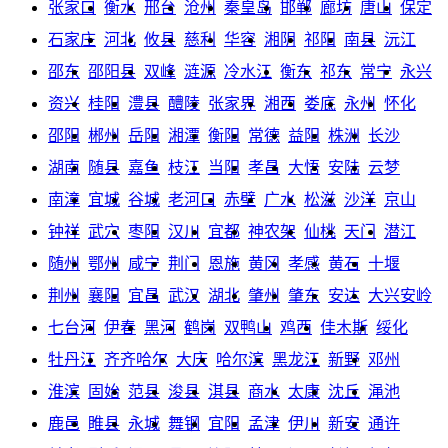
张家口
衡水
邢台
沧州
秦皇岛
邯郸
廊坊
唐山
保定
石家庄
河北
攸县
慈利
华容
湘阴
祁阳
南县
沅江
邵东
邵阳县
双峰
涟源
冷水江
衡东
祁东
常宁
永兴
资兴
桂阳
澧县
醴陵
张家界
湘西
娄底
永州
怀化
邵阳
郴州
岳阳
湘潭
衡阳
常德
益阳
株洲
长沙
湖南
随县
嘉鱼
枝江
当阳
孝昌
大悟
安陆
云梦
南漳
宜城
谷城
老河口
赤壁
广水
松滋
沙洋
京山
钟祥
武穴
枣阳
汉川
宜都
神农架
仙桃
天门
潜江
随州
鄂州
咸宁
荆门
恩施
黄冈
孝感
黄石
十堰
荆州
襄阳
宜昌
武汉
湖北
肇州
肇东
安达
大兴安岭
七台河
伊春
黑河
鹤岗
双鸭山
鸡西
佳木斯
绥化
牡丹江
齐齐哈尔
大庆
哈尔滨
黑龙江
新野
邓州
淮滨
固始
范县
浚县
淇县
商水
太康
沈丘
渑池
鹿邑
睢县
永城
舞钢
宜阳
孟津
伊川
新安
通许