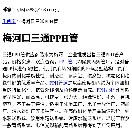
邮箱：zjhsjx888@163.com

首页
> 梅河口三通PPH管
梅河口三通PPH管
三通PPH管供应商弘水为梅河口企业批发出售三通PPH管产
品，价格实惠，欢迎咨询。
PPH管
（均聚聚丙烯管），是对普
通PP料进行β改性，使其具有均匀细腻的Beta晶型结构，具有
极好的耐化学腐蚀性、耐磨损、耐高温、抗腐蚀、抗老化和绝
缘性好的优质量产品。
PPH管道
是以高密度聚丙烯为主体加相
当的抗氧化剂、抗紫外线剂及色料制造而成。
PPH管材
具有热
定型性好，耐高温，可蠕变、张力大，绝缘性好、不溶于有机
溶剂，不干裂等特性。适用于化学工厂、电子半导体厂、药品
厂、污水处理厂等多种产业。在高酸碱化学产品输送系统、纯
水输送系统、饮用水输送系统、污废水输送系统、环境工程及
一般管路系统、电信光缆输配管路系统都得到了广泛应用。