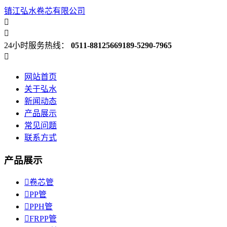
镇江弘水卷芯有限公司


24小时服务热线：
0511-88125669
189-5290-7965

网站首页
关于弘水
新闻动态
产品展示
常见问题
联系方式
产品展示

卷芯管

PP管

PPH管

FRPP管