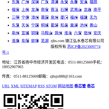
东莞
广州
深圳
广东
漳浦
永安
永春
安溪
福鼎
福安
上杭
龙海
南安
晋江
石狮
武夷山
龙岩
南平
三明
宁德
漳州
莆田
泉州
厦门
福州
福建
无为
东至
天长
宁国
桐城
霍邱
和县
巢湖
池州
黄山
亳州
宣城
铜陵
马鞍山
滁州
淮北
六安
宿州
安庆
淮南
阜阳
蚌埠
芜湖
zjhs.com
镇江弘水卷芯有限公司
版权所有
苏ICP备2023009774
号-1
地址：江苏省扬中市经济开发区
电话：0511-88125669
手机：
18952907965
传真：0511-88125669
邮箱：zjhsjx888@163.com
URL
XML
SITEMAP
RSS
ATOM
网站地图
卷芯管
卷芯