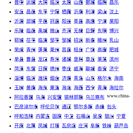
晋中
运城
大同
临汾
太原
山西
鄄城
临朐
昌乐
安丘
昌邑
东平
宁阳
栖霞
沂南
利津
梁山
汶上
沂源
郯城
平邑
冠县
阳谷
莘县
高唐
宁津
莱阳
乐陵
临邑
禹城
微山
齐河
无棣
巨野
东明
博兴
郓城
茌平
临清
邹平
邹城
招远
新泰
滕州
乳山
荣成
青州
蓬莱
莱州
莒县
桓台
广饶
高密
肥城
单县
曹县
龙口
寿光
诸城
垦利
章丘
莱芜
滨州
菏泽
东营
日照
德州
枣庄
威海
聊城
泰安
济宁
淄博
临沂
潍坊
烟台
济南
青岛
山东
格尔木
海南
玉树
黄南
海东
果洛
海北
海西
西宁
青海
海拉尔
www.china-
阿拉善盟
乌海
兴安盟
锡林郭勒
乌兰察布
巴彦淖尔市
呼伦贝尔
通辽
鄂尔多斯
赤峰
包头
呼和浩特
内蒙古
固原
中卫
石嘴山
吴忠
银川
宁夏
开原
北票
凤城
灯塔
瓦房店
庄河
阜新
铁岭
葫芦岛