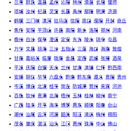
兰考
尉氏
温县
孟州
沁阳
林州
滑县
长垣
偃师
项城
汝州
杞县
灵宝
长葛
禹州
鄢陵
明港
济源
鹤壁
三门峡
漯河
驻马店
信阳
周口
濮阳
开封
商丘
焦作
安阳
平顶山
许昌
南阳
新乡
洛阳
郑州
河南
儋州
白沙
保亭
澄迈
定安
东方
陵水
琼中
屯昌
万宁
文昌
琼海
三沙
五指山
三亚
海口
海南
敦煌
甘南
嘉峪关
临夏
陇南
金昌
定西
武威
张掖
酒泉
平凉
庆阳
白银
天水
兰州
甘肃
清镇
仁怀
黔西南
安顺
铜仁
毕节
六盘水
黔南
黔东南
遵义
贵阳
贵州
岑溪
博白
北流
桂平
崇左
防城港
贺州
来宾
河池
百色
钦州
贵港
北海
梧州
玉林
桂林
柳州
南宁
广西
陆丰
开平
海丰
博罗
惠东
顺德
阳春
台山
潮州
汕尾
云浮
河源
韶关
阳江
清远
梅州
揭阳
茂名
肇庆
湛江
汕头
江门
惠州
珠海
中山
佛山