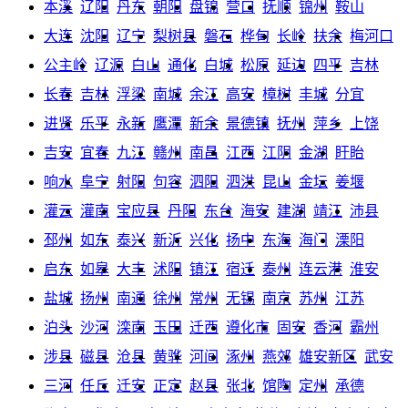
本溪
辽阳
丹东
朝阳
盘锦
营口
抚顺
锦州
鞍山
大连
沈阳
辽宁
梨树县
磐石
桦甸
长岭
扶余
梅河口
公主岭
辽源
白山
通化
白城
松原
延边
四平
吉林
长春
吉林
浮梁
南城
余江
高安
樟树
丰城
分宜
进贤
乐平
永新
鹰潭
新余
景德镇
抚州
萍乡
上饶
吉安
宜春
九江
赣州
南昌
江西
江阴
金湖
盱眙
响水
阜宁
射阳
句容
泗阳
泗洪
昆山
金坛
姜堰
灌云
灌南
宝应县
丹阳
东台
海安
建湖
靖江
沛县
邳州
如东
泰兴
新沂
兴化
扬中
东海
海门
溧阳
启东
如皋
大丰
沭阳
镇江
宿迁
泰州
连云港
淮安
盐城
扬州
南通
徐州
常州
无锡
南京
苏州
江苏
泊头
沙河
滦南
玉田
迁西
遵化市
固安
香河
霸州
涉县
磁县
沧县
黄骅
河间
涿州
燕郊
雄安新区
武安
三河
任丘
迁安
正定
赵县
张北
馆陶
定州
承德