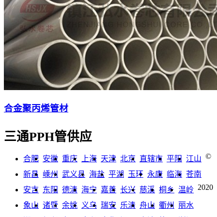
合金聚丙烯管材
三通PPH管供应
©
合肥
安徽
重庆
上海
天津
北京
直辖市
平阳
江山
新昌
嵊州
武义县
海盐
平湖
玉环
永康
临海
苍南
2020
安吉
东阳
德清
海宁
嘉善
长兴
慈溪
桐乡
温岭
象山
诸暨
余姚
义乌
瑞安
乐清
舟山
衢州
丽水