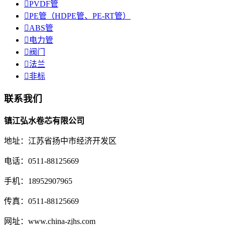

PVDF管

PE管（HDPE管、PE-RT管）

ABS管

电力管

阀门

法兰

非标
联系我们
镇江弘水卷芯有限公司
地址：江苏省扬中市经济开发区
电话：0511-88125669
手机：18952907965
传真：0511-88125669
网址：www.china-zjhs.com