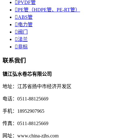

PVDF管

PE管（HDPE管、PE-RT管）

ABS管

电力管

阀门

法兰

非标
联系我们
镇江弘水卷芯有限公司
地址：江苏省扬中市经济开发区
电话：0511-88125669
手机：18952907965
传真：0511-88125669
网址：www.china-zjhs.com