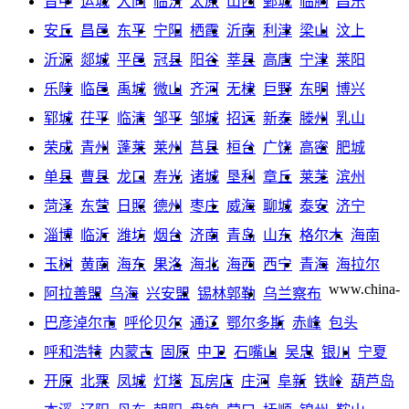
晋中
运城
大同
临汾
太原
山西
鄄城
临朐
昌乐
安丘
昌邑
东平
宁阳
栖霞
沂南
利津
梁山
汶上
沂源
郯城
平邑
冠县
阳谷
莘县
高唐
宁津
莱阳
乐陵
临邑
禹城
微山
齐河
无棣
巨野
东明
博兴
郓城
茌平
临清
邹平
邹城
招远
新泰
滕州
乳山
荣成
青州
蓬莱
莱州
莒县
桓台
广饶
高密
肥城
单县
曹县
龙口
寿光
诸城
垦利
章丘
莱芜
滨州
菏泽
东营
日照
德州
枣庄
威海
聊城
泰安
济宁
淄博
临沂
潍坊
烟台
济南
青岛
山东
格尔木
海南
玉树
黄南
海东
果洛
海北
海西
西宁
青海
海拉尔
www.china-
阿拉善盟
乌海
兴安盟
锡林郭勒
乌兰察布
巴彦淖尔市
呼伦贝尔
通辽
鄂尔多斯
赤峰
包头
呼和浩特
内蒙古
固原
中卫
石嘴山
吴忠
银川
宁夏
开原
北票
凤城
灯塔
瓦房店
庄河
阜新
铁岭
葫芦岛