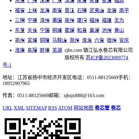
东莞
广州
深圳
广东
漳浦
永安
永春
安溪
福鼎
福安
上杭
龙海
南安
晋江
石狮
武夷山
龙岩
南平
三明
宁德
漳州
莆田
泉州
厦门
福州
福建
无为
东至
天长
宁国
桐城
霍邱
和县
巢湖
池州
黄山
亳州
宣城
铜陵
马鞍山
滁州
淮北
六安
宿州
安庆
淮南
阜阳
蚌埠
芜湖
zjhs.com
镇江弘水卷芯有限公司
版权所有
苏ICP备2023009774
号-1
地址：江苏省扬中市经济开发区
电话：0511-88125669
手机：
18952907965
传真：0511-88125669
邮箱：zjhsjx888@163.com
URL
XML
SITEMAP
RSS
ATOM
网站地图
卷芯管
卷芯