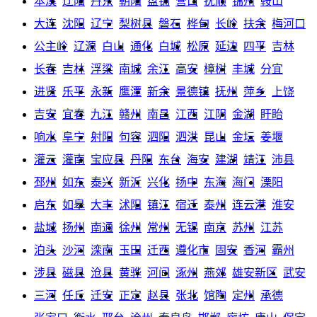
本溪
辽阳
丹东
朝阳
盘锦
营口
抚顺
锦州
鞍山
大连
沈阳
辽宁
梨树县
磐石
桦甸
长岭
扶余
梅河口
公主岭
辽源
白山
通化
白城
松原
延边
四平
吉林
长春
吉林
浮梁
南城
余江
高安
樟树
丰城
分宜
进贤
乐平
永新
鹰潭
新余
景德镇
抚州
萍乡
上饶
吉安
宜春
九江
赣州
南昌
江西
江阴
金湖
盱眙
响水
阜宁
射阳
句容
泗阳
泗洪
昆山
金坛
姜堰
灌云
灌南
宝应县
丹阳
东台
海安
建湖
靖江
沛县
邳州
如东
泰兴
新沂
兴化
扬中
东海
海门
溧阳
启东
如皋
大丰
沭阳
镇江
宿迁
泰州
连云港
淮安
盐城
扬州
南通
徐州
常州
无锡
南京
苏州
江苏
泊头
沙河
滦南
玉田
迁西
遵化市
固安
香河
霸州
涉县
磁县
沧县
黄骅
河间
涿州
燕郊
雄安新区
武安
三河
任丘
迁安
正定
赵县
张北
馆陶
定州
承德