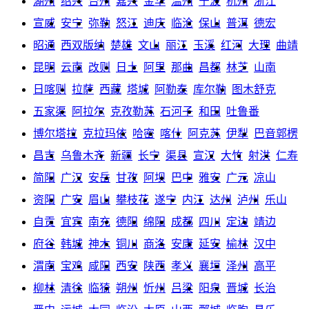
湖州
绍兴
台州
嘉兴
金华
温州
宁波
杭州
浙江
宣威
安宁
弥勒
怒江
迪庆
临沧
保山
普洱
德宏
昭通
西双版纳
楚雄
文山
丽江
玉溪
红河
大理
曲靖
昆明
云南
改则
日土
阿里
那曲
昌都
林芝
山南
日喀则
拉萨
西藏
塔城
阿勒泰
库尔勒
图木舒克
五家渠
阿拉尔
克孜勒苏
石河子
和田
吐鲁番
博尔塔拉
克拉玛依
哈密
喀什
阿克苏
伊犁
巴音郭楞
昌吉
乌鲁木齐
新疆
长宁
渠县
宣汉
大竹
射洪
仁寿
简阳
广汉
安岳
甘孜
阿坝
巴中
雅安
广元
凉山
资阳
广安
眉山
攀枝花
遂宁
内江
达州
泸州
乐山
自贡
宜宾
南充
德阳
绵阳
成都
四川
定边
靖边
府谷
韩城
神木
铜川
商洛
安康
延安
榆林
汉中
渭南
宝鸡
咸阳
西安
陕西
孝义
襄垣
泽州
高平
柳林
清徐
临猗
朔州
忻州
吕梁
阳泉
晋城
长治