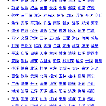
兰考
尉氏
温县
孟州
沁阳
林州
滑县
长垣
偃师
项城
汝州
杞县
灵宝
长葛
禹州
鄢陵
明港
济源
鹤壁
三门峡
漯河
驻马店
信阳
周口
濮阳
开封
商丘
焦作
安阳
平顶山
许昌
南阳
新乡
洛阳
郑州
河南
儋州
白沙
保亭
澄迈
定安
东方
陵水
琼中
屯昌
万宁
文昌
琼海
三沙
五指山
三亚
海口
海南
敦煌
甘南
嘉峪关
临夏
陇南
金昌
定西
武威
张掖
酒泉
平凉
庆阳
白银
天水
兰州
甘肃
清镇
仁怀
黔西南
安顺
铜仁
毕节
六盘水
黔南
黔东南
遵义
贵阳
贵州
岑溪
博白
北流
桂平
崇左
防城港
贺州
来宾
河池
百色
钦州
贵港
北海
梧州
玉林
桂林
柳州
南宁
广西
陆丰
开平
海丰
博罗
惠东
顺德
阳春
台山
潮州
汕尾
云浮
河源
韶关
阳江
清远
梅州
揭阳
茂名
肇庆
湛江
汕头
江门
惠州
珠海
中山
佛山