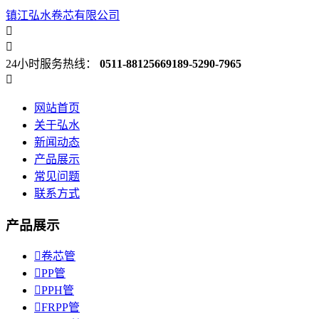
镇江弘水卷芯有限公司


24小时服务热线：
0511-88125669
189-5290-7965

网站首页
关于弘水
新闻动态
产品展示
常见问题
联系方式
产品展示

卷芯管

PP管

PPH管

FRPP管