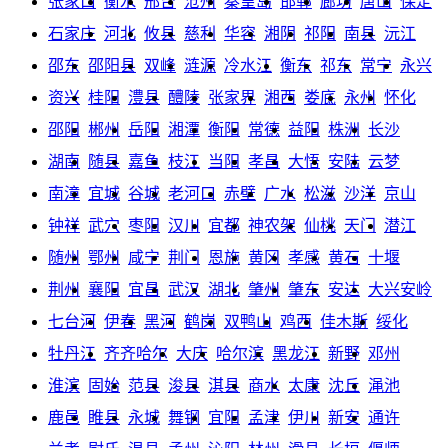
张家口
衡水
邢台
沧州
秦皇岛
邯郸
廊坊
唐山
保定
石家庄
河北
攸县
慈利
华容
湘阴
祁阳
南县
沅江
邵东
邵阳县
双峰
涟源
冷水江
衡东
祁东
常宁
永兴
资兴
桂阳
澧县
醴陵
张家界
湘西
娄底
永州
怀化
邵阳
郴州
岳阳
湘潭
衡阳
常德
益阳
株洲
长沙
湖南
随县
嘉鱼
枝江
当阳
孝昌
大悟
安陆
云梦
南漳
宜城
谷城
老河口
赤壁
广水
松滋
沙洋
京山
钟祥
武穴
枣阳
汉川
宜都
神农架
仙桃
天门
潜江
随州
鄂州
咸宁
荆门
恩施
黄冈
孝感
黄石
十堰
荆州
襄阳
宜昌
武汉
湖北
肇州
肇东
安达
大兴安岭
七台河
伊春
黑河
鹤岗
双鸭山
鸡西
佳木斯
绥化
牡丹江
齐齐哈尔
大庆
哈尔滨
黑龙江
新野
邓州
淮滨
固始
范县
浚县
淇县
商水
太康
沈丘
渑池
鹿邑
睢县
永城
舞钢
宜阳
孟津
伊川
新安
通许