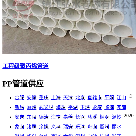
工程级聚丙烯管道
PP管道供应
©
合肥
安徽
重庆
上海
天津
北京
直辖市
平阳
江山
新昌
嵊州
武义县
海盐
平湖
玉环
永康
临海
苍南
2020
安吉
东阳
德清
海宁
嘉善
长兴
慈溪
桐乡
温岭
象山
诸暨
余姚
义乌
瑞安
乐清
舟山
衢州
丽水