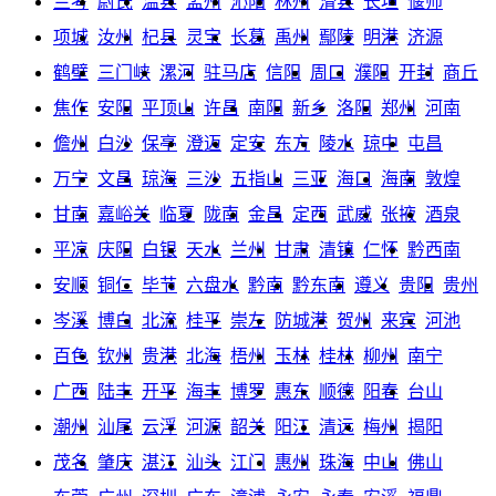
兰考
尉氏
温县
孟州
沁阳
林州
滑县
长垣
偃师
项城
汝州
杞县
灵宝
长葛
禹州
鄢陵
明港
济源
鹤壁
三门峡
漯河
驻马店
信阳
周口
濮阳
开封
商丘
焦作
安阳
平顶山
许昌
南阳
新乡
洛阳
郑州
河南
儋州
白沙
保亭
澄迈
定安
东方
陵水
琼中
屯昌
万宁
文昌
琼海
三沙
五指山
三亚
海口
海南
敦煌
甘南
嘉峪关
临夏
陇南
金昌
定西
武威
张掖
酒泉
平凉
庆阳
白银
天水
兰州
甘肃
清镇
仁怀
黔西南
安顺
铜仁
毕节
六盘水
黔南
黔东南
遵义
贵阳
贵州
岑溪
博白
北流
桂平
崇左
防城港
贺州
来宾
河池
百色
钦州
贵港
北海
梧州
玉林
桂林
柳州
南宁
广西
陆丰
开平
海丰
博罗
惠东
顺德
阳春
台山
潮州
汕尾
云浮
河源
韶关
阳江
清远
梅州
揭阳
茂名
肇庆
湛江
汕头
江门
惠州
珠海
中山
佛山