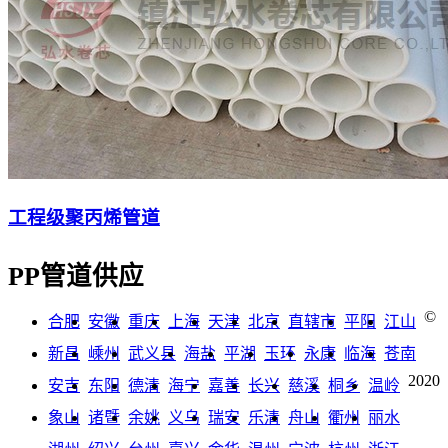
工程级聚丙烯管道
PP管道供应
©
合肥
安徽
重庆
上海
天津
北京
直辖市
平阳
江山
新昌
嵊州
武义县
海盐
平湖
玉环
永康
临海
苍南
2020
安吉
东阳
德清
海宁
嘉善
长兴
慈溪
桐乡
温岭
象山
诸暨
余姚
义乌
瑞安
乐清
舟山
衢州
丽水