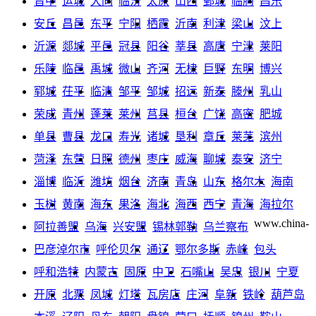
晋中
运城
大同
临汾
太原
山西
鄄城
临朐
昌乐
安丘
昌邑
东平
宁阳
栖霞
沂南
利津
梁山
汶上
沂源
郯城
平邑
冠县
阳谷
莘县
高唐
宁津
莱阳
乐陵
临邑
禹城
微山
齐河
无棣
巨野
东明
博兴
郓城
茌平
临清
邹平
邹城
招远
新泰
滕州
乳山
荣成
青州
蓬莱
莱州
莒县
桓台
广饶
高密
肥城
单县
曹县
龙口
寿光
诸城
垦利
章丘
莱芜
滨州
菏泽
东营
日照
德州
枣庄
威海
聊城
泰安
济宁
淄博
临沂
潍坊
烟台
济南
青岛
山东
格尔木
海南
玉树
黄南
海东
果洛
海北
海西
西宁
青海
海拉尔
www.china-
阿拉善盟
乌海
兴安盟
锡林郭勒
乌兰察布
巴彦淖尔市
呼伦贝尔
通辽
鄂尔多斯
赤峰
包头
呼和浩特
内蒙古
固原
中卫
石嘴山
吴忠
银川
宁夏
开原
北票
凤城
灯塔
瓦房店
庄河
阜新
铁岭
葫芦岛