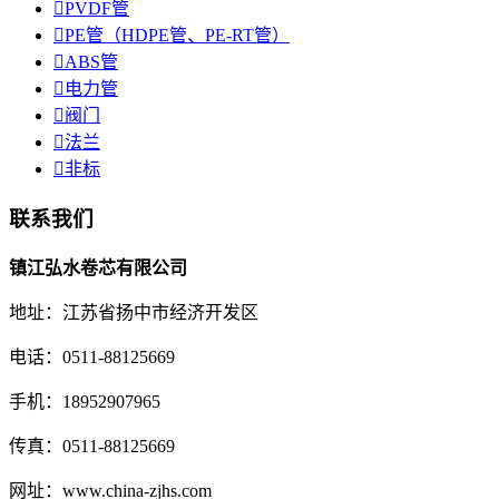

PVDF管

PE管（HDPE管、PE-RT管）

ABS管

电力管

阀门

法兰

非标
联系我们
镇江弘水卷芯有限公司
地址：江苏省扬中市经济开发区
电话：0511-88125669
手机：18952907965
传真：0511-88125669
网址：www.china-zjhs.com