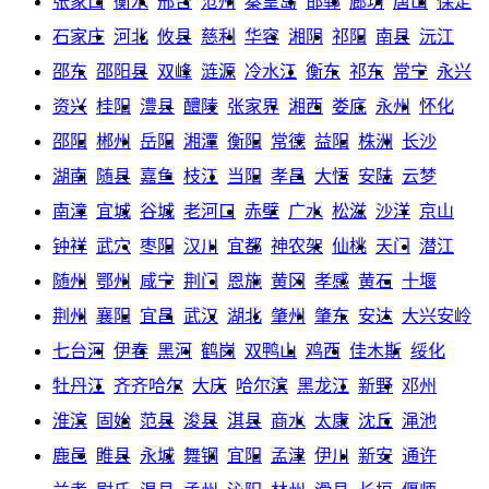
张家口
衡水
邢台
沧州
秦皇岛
邯郸
廊坊
唐山
保定
石家庄
河北
攸县
慈利
华容
湘阴
祁阳
南县
沅江
邵东
邵阳县
双峰
涟源
冷水江
衡东
祁东
常宁
永兴
资兴
桂阳
澧县
醴陵
张家界
湘西
娄底
永州
怀化
邵阳
郴州
岳阳
湘潭
衡阳
常德
益阳
株洲
长沙
湖南
随县
嘉鱼
枝江
当阳
孝昌
大悟
安陆
云梦
南漳
宜城
谷城
老河口
赤壁
广水
松滋
沙洋
京山
钟祥
武穴
枣阳
汉川
宜都
神农架
仙桃
天门
潜江
随州
鄂州
咸宁
荆门
恩施
黄冈
孝感
黄石
十堰
荆州
襄阳
宜昌
武汉
湖北
肇州
肇东
安达
大兴安岭
七台河
伊春
黑河
鹤岗
双鸭山
鸡西
佳木斯
绥化
牡丹江
齐齐哈尔
大庆
哈尔滨
黑龙江
新野
邓州
淮滨
固始
范县
浚县
淇县
商水
太康
沈丘
渑池
鹿邑
睢县
永城
舞钢
宜阳
孟津
伊川
新安
通许