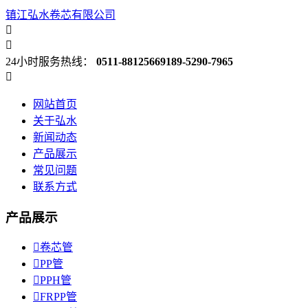
镇江弘水卷芯有限公司


24小时服务热线：
0511-88125669
189-5290-7965

网站首页
关于弘水
新闻动态
产品展示
常见问题
联系方式
产品展示

卷芯管

PP管

PPH管

FRPP管