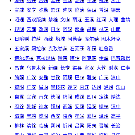
湖州
绍兴
台州
嘉兴
金华
温州
宁波
杭州
浙江
宣威
安宁
弥勒
怒江
迪庆
临沧
保山
普洱
德宏
昭通
西双版纳
楚雄
文山
丽江
玉溪
红河
大理
曲靖
昆明
云南
改则
日土
阿里
那曲
昌都
林芝
山南
日喀则
拉萨
西藏
塔城
阿勒泰
库尔勒
图木舒克
五家渠
阿拉尔
克孜勒苏
石河子
和田
吐鲁番
博尔塔拉
克拉玛依
哈密
喀什
阿克苏
伊犁
巴音郭楞
昌吉
乌鲁木齐
新疆
长宁
渠县
宣汉
大竹
射洪
仁寿
简阳
广汉
安岳
甘孜
阿坝
巴中
雅安
广元
凉山
资阳
广安
眉山
攀枝花
遂宁
内江
达州
泸州
乐山
自贡
宜宾
南充
德阳
绵阳
成都
四川
定边
靖边
府谷
韩城
神木
铜川
商洛
安康
延安
榆林
汉中
渭南
宝鸡
咸阳
西安
陕西
孝义
襄垣
泽州
高平
柳林
清徐
临猗
朔州
忻州
吕梁
阳泉
晋城
长治