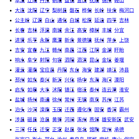
本溪
辽阳
丹东
朝阳
盘锦
营口
抚顺
锦州
鞍山
大连
沈阳
辽宁
梨树县
磐石
桦甸
长岭
扶余
梅河口
公主岭
辽源
白山
通化
白城
松原
延边
四平
吉林
长春
吉林
浮梁
南城
余江
高安
樟树
丰城
分宜
进贤
乐平
永新
鹰潭
新余
景德镇
抚州
萍乡
上饶
吉安
宜春
九江
赣州
南昌
江西
江阴
金湖
盱眙
响水
阜宁
射阳
句容
泗阳
泗洪
昆山
金坛
姜堰
灌云
灌南
宝应县
丹阳
东台
海安
建湖
靖江
沛县
邳州
如东
泰兴
新沂
兴化
扬中
东海
海门
溧阳
启东
如皋
大丰
沭阳
镇江
宿迁
泰州
连云港
淮安
盐城
扬州
南通
徐州
常州
无锡
南京
苏州
江苏
泊头
沙河
滦南
玉田
迁西
遵化市
固安
香河
霸州
涉县
磁县
沧县
黄骅
河间
涿州
燕郊
雄安新区
武安
三河
任丘
迁安
正定
赵县
张北
馆陶
定州
承德