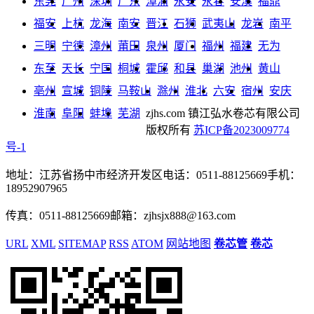
东莞
广州
深圳
广东
漳浦
永安
永春
安溪
福鼎
福安
上杭
龙海
南安
晋江
石狮
武夷山
龙岩
南平
三明
宁德
漳州
莆田
泉州
厦门
福州
福建
无为
东至
天长
宁国
桐城
霍邱
和县
巢湖
池州
黄山
亳州
宣城
铜陵
马鞍山
滁州
淮北
六安
宿州
安庆
淮南
阜阳
蚌埠
芜湖
zjhs.com
镇江弘水卷芯有限公司
版权所有
苏ICP备2023009774
号-1
地址：江苏省扬中市经济开发区
电话：0511-88125669
手机：
18952907965
传真：0511-88125669
邮箱：zjhsjx888@163.com
URL
XML
SITEMAP
RSS
ATOM
网站地图
卷芯管
卷芯