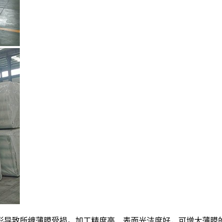
形导致所缠薄膜受损。加工精度高、表面光洁度好，可增大薄膜