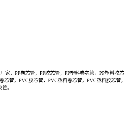
产厂家，PP卷芯管，PP胶芯管，PP塑料卷芯管，PP塑料胶芯
C卷芯管，PVC胶芯管，PVC塑料卷芯管，PVC塑料胶芯管，
胶管。