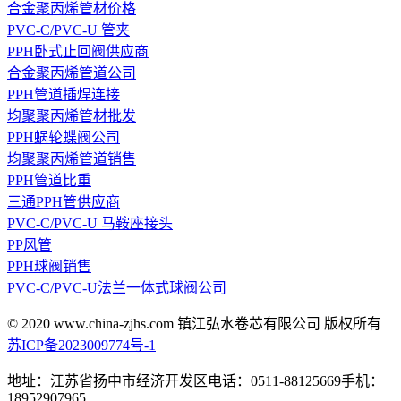
合金聚丙烯管材价格
PVC-C/PVC-U 管夹
PPH卧式止回阀供应商
合金聚丙烯管道公司
PPH管道插焊连接
均聚聚丙烯管材批发
PPH蜗轮蝶阀公司
均聚聚丙烯管道销售
PPH管道比重
三通PPH管供应商
PVC-C/PVC-U 马鞍座接头
PP风管
PPH球阀销售
PVC-C/PVC-U法兰一体式球阀公司
© 2020 www.china-zjhs.com
镇江弘水卷芯有限公司 版权所有
苏ICP备2023009774号-1
地址：江苏省扬中市经济开发区
电话：0511-88125669
手机：
18952907965