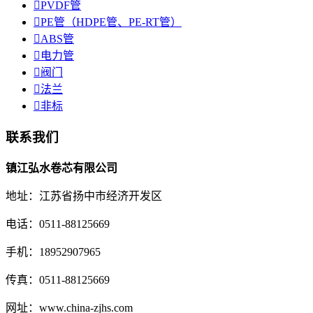

PVDF管

PE管（HDPE管、PE-RT管）

ABS管

电力管

阀门

法兰

非标
联系我们
镇江弘水卷芯有限公司
地址：江苏省扬中市经济开发区
电话：0511-88125669
手机：18952907965
传真：0511-88125669
网址：www.china-zjhs.com