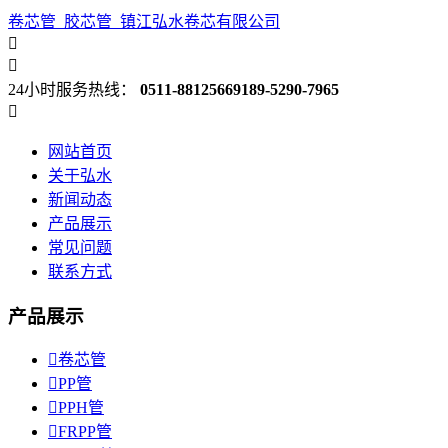
卷芯管_胶芯管_镇江弘水卷芯有限公司


24小时服务热线：
0511-88125669
189-5290-7965

网站首页
关于弘水
新闻动态
产品展示
常见问题
联系方式
产品展示

卷芯管

PP管

PPH管

FRPP管