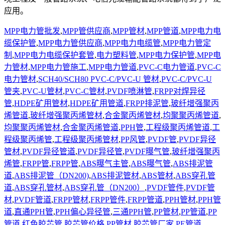
应用。
MPP电力管批发
,
MPP管供应商
,
MPP管材
,
MPP管道
,
MPP电力电
缆保护管
,
MPP电力管供应商
,
MPP电力电缆管
,
MPP电力管定
制
,
MPP电力电缆保护套管
,
电力塑料管
,
MPP电力保护管
,
MPP电
力管材
,
MPP电力管施工
,
MPP电力管道
,
PVC-C电力管道
,
PVC-C
电力管材
,
SCH40/SCH80 PVC-C/PVC-U 管材
,
PVC-C/PVC-U
管夹
,
PVC-U管材
,
PVC-C管材
,
PVDF喷淋管
,
FRPP对焊异径
管
,
HDPE矿用管材
,
HDPE矿用管道
,
FRPP排泥管
,
玻纤增强聚丙
烯管道
,
玻纤增强聚丙烯管材
,
合金聚丙烯管材
,
均聚聚丙烯管道
,
均聚聚丙烯管材
,
合金聚丙烯管道
,
PPH管
,
工程级聚丙烯管道
,
工
程级聚丙烯管
,
工程级聚丙烯管材
,
PP风管
,
PVDF管
,
PVDF异径
管材
,
PVDF异径管道
,
PVDF异径管
,
PVDF曝气管
,
玻纤增强聚丙
烯管
,
FRPP管
,
FRPP管
,
ABS曝气主管
,
ABS曝气管
,
ABS排泥管
道
,
ABS排泥管（DN200)
,
ABS排泥管材
,
ABS管材
,
ABS穿孔管
道
,
ABS穿孔管材
,
ABS穿孔管（DN200）
,
PVDF管件
,
PVDF管
材
,
PVDF管道
,
FRPP管材
,
FRPP管件
,
FRPP管道
,
PPH管材
,
PPH管
道
,
直通PPH管
,
PPH偏心异径管
,
三通PPH管
,
PP管材
,
PP管道
,
PP
管道
,
红色胶芯管
,
胶芯管价格
,
PP管材
,
胶芯管厂家
,
PE管道、