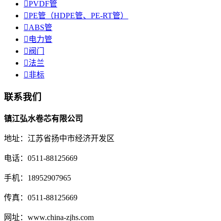

PVDF管

PE管（HDPE管、PE-RT管）

ABS管

电力管

阀门

法兰

非标
联系我们
镇江弘水卷芯有限公司
地址：江苏省扬中市经济开发区
电话：0511-88125669
手机：18952907965
传真：0511-88125669
网址：www.china-zjhs.com