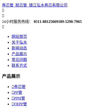
卷芯管_胶芯管_镇江弘水卷芯有限公司


24小时服务热线：
0511-88125669
189-5290-7965

网站首页
关于弘水
新闻动态
产品展示
常见问题
联系方式
产品展示

卷芯管

PP管

PPH管

FRPP管