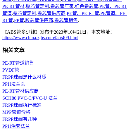
PE-RT管材
,
胶芯管定制
,
卷芯管厂家
,
红色卷芯管
,
PE管、PE-RT
管道
,
卷芯管定制
,
卷芯管供应商
,
PE管、PE-RT管
,
PE管道、PE-
RT管
,
PP管
,
胶芯管供应商
,
卷芯管销售
,
《ABS管多少钱》发布于2023年10月21日，本文地址：
https://www.china-zjhs.com/faq/409.html
相关文章
PE-RT管道销售
PVDF管
FRPP球阀是什么材质
PPH法兰头
PE-RT管材供应商
SCH80 PVC-C/PVC-U 法兰
FRPP球阀执行标准
MPP管道价格
FRPP球阀有几种
PPH活套法兰